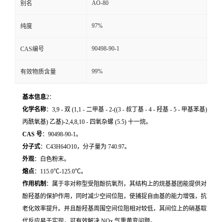
AO-80
别名
97%
纯度
90498-90-1
CAS编号
99%
有效物质含量
基本信息
2
：
化学名称
：3,9 - 双 (1,1 - 二甲基 - 2-((3 - 叔丁基 - 4 - 羟基 - 5 - 甲基苯基)
丙酰氧基) 乙基)-2,4,8,10 - 四氧杂螺 (5.5) 十一烷。
CAS 号
：90498-90-1。
分子式
：C43H64O10，分子量为 740.97。
外观
：白色粉末。
熔点
：115.0℃-125.0℃。
作用机制
：属于非对称型受阻酚抗氧剂，其结构上的烷基基团能提供对
酚羟基的保护作用，同时减少空间位阻，使捕捉自由基的能力增强，抗
老化效率提升。并且酚羟基周围空间位阻相对较低，其间位上的硝基取
代反应易于实现，可有效解决 NOx 气熏黄变问题。