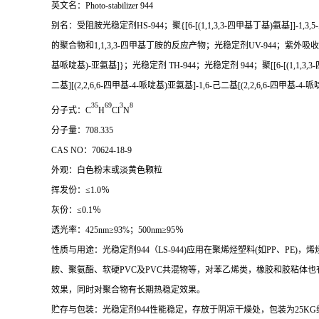
英文名：Photo-stabilizer 944
别名：受阻胺光稳定剂HS-944；
聚
{[
6
-[(
1,1,3,3
-
四甲基丁基
)
氨基
]]-
1,3,5
-
的聚合物和
1,1,3,3
-
四甲基丁胺的反应产物；光稳定剂
UV-944
；紫外吸收
基哌啶基
)-
亚氨基
]}
；光稳定剂
TH-944
；光稳定剂
944
；聚
[
[6
-[(
1,1,3,3
-
二基
][(
2,2,6,6
-
四甲基
-
4
-
哌啶基
)
亚氨基
]-
1,6
-
己二基
[(
2,2,6,6
-
四甲基
-
4
-
哌
35
69
3
8
分子式：C
H
Cl
N
分子量：708.335
CAS NO
：
70624-18-9
外观：白色粉末或淡黄色颗粒
挥发份：
≤1.
0
％
灰份：
≤0.
1
％
透光率：425nm≥93%
；
500nm≥95
％
性质与用途：光稳定剂944（LS-944
)
应用在聚烯烃塑料
(
如
PP
、
PE
)
，烯
胺、聚氨酯、软硬
PVC及PVC共混物等，对苯乙烯类，橡胶和胶粘体也有
效果，同时对聚合物有长期热稳定效果。
贮存与包装：光稳定剂944性能稳定，存放于阴凉干燥处，包装为25KG