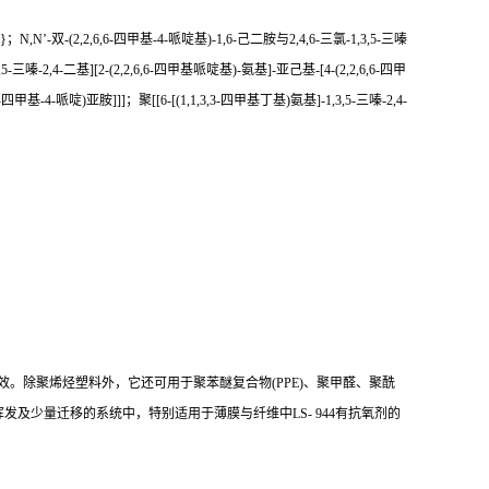
]}
；
N,N
’
-
双
-(
2,2,6,6
-
四甲基
-
4
-
哌啶基
)-
1,6
-
己二胺与
2,4,6
-
三氯
-
1,3,5
-
三嗪
,5
-
三嗪
-
2,4
-
二基
][
2
-(
2,2,6,6
-
四甲基哌啶基
)-
氨基
]-
亚己基
-[
4
-(
2,2,6,6
-
四甲
-
四甲基
-
4
-
哌啶
)
亚胺
]]]
；聚
[[
6
-[(
1,1,3,3
-
四甲基丁基
)
氨基
]-
1,3,5
-
三嗪
-
2,4
-
效。除聚烯烃塑料外，它还可用于聚苯醚复合物
(
PPE
)
、聚甲醛、聚酰
挥发及少量迁移的系统中，特别适用于薄膜与纤维中LS- 944有抗氧剂的