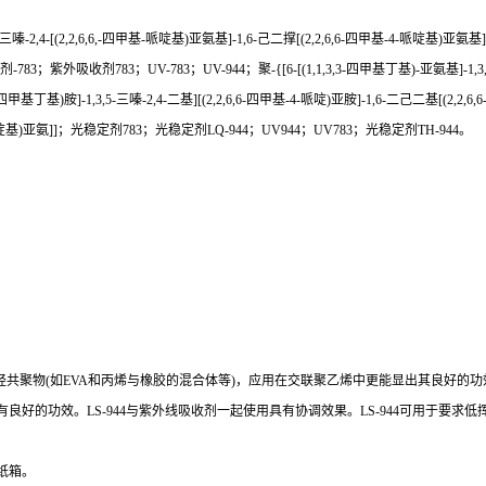
三嗪
-
2,4
-[(
2,2,6,6
,-
四甲基
-
哌啶基
)
亚氨基
]-
1,6
-
己二撑
[(
2,2,6,6
-
四甲基
-
4
-
哌啶基
)
亚氨基
剂
-
783；紫外吸收剂783；UV-783；UV-944
；聚
-{[
6
-[(
1,1,3,3
-
四甲基丁基
)-
亚氨基
]-
1,3
四甲基丁基
)
胺
]-
1,3,5-
三嗪
-
2,4
-
二基
][(
2,2,6,6
-
四甲基
-
4
-
哌啶
)
亚胺
]-
1,6
-
二己二基
[(
2,2,6,6
啶基
)
亚氨
]]
；光稳定剂
783；光稳定剂LQ-944；UV944；UV783；光稳定剂TH-944。
烃共聚物
(
如
EVA
和丙烯与橡胶的混合体等
)
，应用在交联聚乙烯中更能显出其良好的功
良好的功效。LS-944与紫外线吸收剂一起使用具有协调效果。LS-944可用于要求低
纸箱。