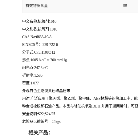
99
有效物质含量
中文名称:抗氧剂1010
中文别名:抗氧剂 1010
CAS No:6683-19-8
EINECS号：229-722-6
分子式:C73H108O12
沸点:1005.8 oC at 760 mmHg
闪光点:247.3 oC
折射率:1.535
密度:1.077
外观白色至略淡黄色结晶粉末
用途:广泛应用于聚丙烯、聚乙烯、聚甲醛、ABS树脂等的热加工中，
种合成橡胶和石油产品。本品与辅助抗氧剂DLTP并用于聚丙烯时，可显
安全说明:S22;S24/25
危险品运输编号：25kgs
相关产品：