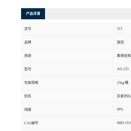
产品详请
215
货号
品牌
国货
用途
聚烯烃和
AO-215
型号
包装规格
25kg/桶
别名
抗氧剂B2
99%
纯度
6683-19-
CAS编号