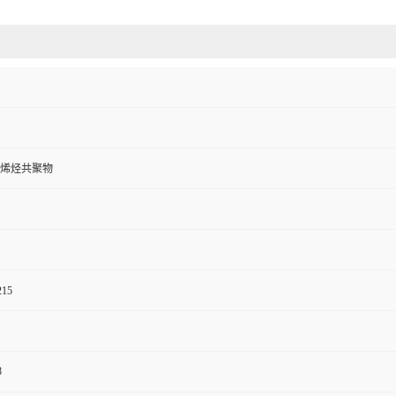
烯烃共聚物
15
8