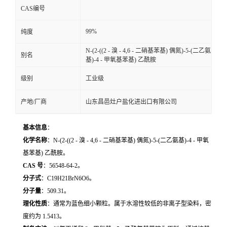
CAS编号
99%
纯度
N-(2-((2 - 溴 - 4,6 - 二硝基苯基) 偶氮)-5-(二乙氨
别名
基)-4 - 甲氧基苯基) 乙酰胺
级别
工业级
产地/厂商
山东昌邑灶户盐化进出口有限公司
基本信息
：
化学名称
：N-(2-((2 - 溴 - 4,6 - 二硝基苯基) 偶氮)-5-(二乙氨基)-4 - 甲氧
基苯基) 乙酰胺。
CAS 号
：56548-64-2。
分子式
：C19H21BrN6O6。
分子量
：509.31。
理化性质
：通常为蓝色细小颗粒。属于水溶性较低的非离子型染料，密
度约为 1.54
13
。