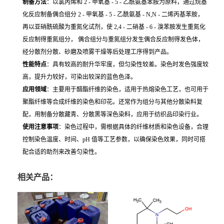
制备方法
：以氯丙烯和 2 - 甲氧基 - 5 - 乙酰氨基苯胺为原料，通过烷基
化反应制备偶合组分 2 - 甲氧基 - 5 - 乙酰氨基 - N,N - 二烯丙基苯胺，
再以亚硝酰硫酸为重氮化试剂，使 2,4 - 二硝基 - 6 - 溴苯胺发生重氮化
反应制得重氮组分， 偶合组分与重氮组分发生偶合反应制得发色体，
经分散剂分散、砂磨及喷雾干燥等后处理工序得到产品。
性能特点
：具有较高的耐升华牢度，但匀染性较差。染色时发色强度较
高，提升力较好，可染出较深的蓝色色泽。
应用领域
：主要用于醋酯纤维的染色，适用于热熔染色工艺，也可用于
聚酯纤维等合成纤维的染色和印花。还常作为组分与其他分散染料复
配，用制备分散藏青、分散黑等深色染料，应用于纺织品印染行业。
使用注意事项
：染色过程中，需根据具体的纤维材质和染色设备，合理
控制染色温度、时间、pH 值等工艺参数，以确保染色效果，同时可搭
配合适的助剂来改善匀染性。
相关产品：