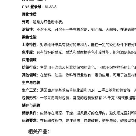
CAS 登录号
：81-68-5
理化性质
外观
：通常为红色粉末状。
溶解性
：不溶于水，可溶于一些有机溶剂，如乙醇、丙酮等，在浓硫酸
染色性能
上染特性
：对涤纶纤维具有良好的亲和力，能在一定的染色条件下较好
色牢度
：具有较好的耐光、耐洗和耐摩擦等色牢度性能，能够满足纺织
应用领域
纺织行业
：主要用于涤纶及其混纺织物的染色，可赋予织物鲜艳的红色
其他领域
：在塑料、油墨、涂料等行业也有一定的应用，可用于这些材
生产与包装
生产工艺
：通常由对硝基苯胺重氮化后和 N,N - 二羟乙基苯胺偶合等
包装形式
：一般采用密封包装，常见的包装规格有 25 千克 / 桶或
储存与运输
储存条件
：应储存在阴凉、干燥、通风良好的仓库内，避免阳光直射和
运输要求
：在运输过程中，要注意防止包装破损，避免与酸、碱等腐蚀
相关产品：