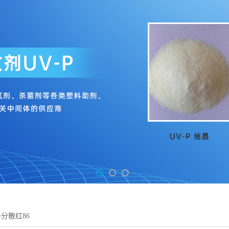
>
分散红86