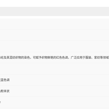
涤纶及其混纺织物的染色，可赋予织物鲜艳的红色色调，广泛应用于服装、家纺等领域
光蓝色调
色粉末状
分