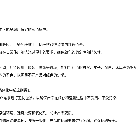
中可能呈现出特定的颜色反应。
地吸附并上染到纤维上，使纤维获得均匀的红色色泽。
品在日常使用和洗涤过程中的要求，确保颜色的稳定性和持久性。
色调，广泛应用于服装、家纺等领域，如制作红色的衬衫、裙子、窗帘、床单等纺织
料的着色，以满足不同产品对红色的需求。
一系列化学反应制得
1
。
根据客户需求进行定制包装，以确保产品在储存和运输过程中不受潮、不受污染。
潮湿环境，远离火源和氧化剂，防止产品变质。
性物质混装混运，按照一般化工产品的运输要求进行运输，确保运输安全。