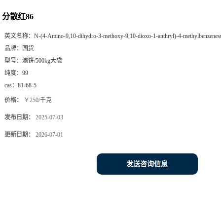
分散红86
英文名称：
N-(4-Amino-9,10-dihydro-3-methoxy-9,10-dioxo-1-anthryl)-4-methylbenzene
品牌：
国货
型号：
滤饼/500kg大袋
纯度：
99
cas：
81-68-5
价格：
￥250/千克
发布日期：
2025-07-03
更新日期：
2026-07-01
发送咨询信息