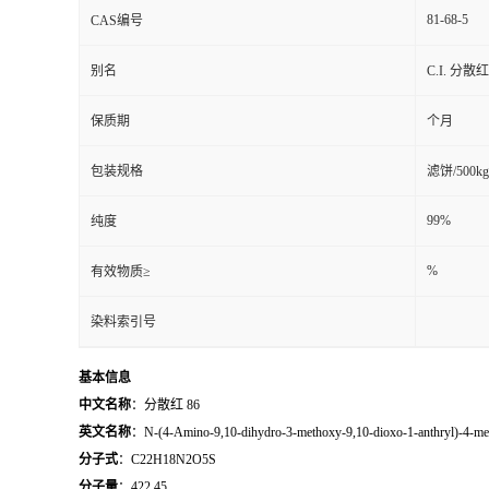
81-68-5
CAS编号
别名
C.I. 分散红
保质期
个月
包装规格
滤饼/500k
99%
纯度
%
有效物质≥
染料索引号
基本信息
中文名称
：分散红 86
英文名称
：N-(4-Amino-9,10-dihydro-3-methoxy-9,10-dioxo-1-anthryl)-4-me
分子式
：C22H18N2O5S
分子量
：422.45