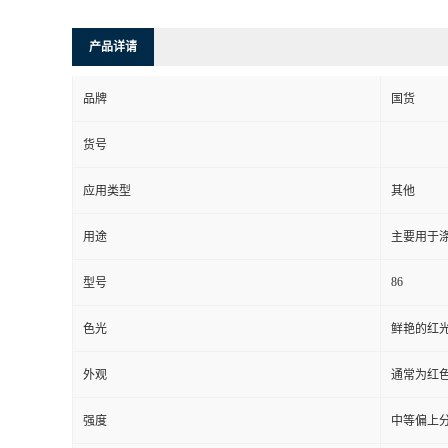
产品详请
品牌
国货
货号
应用类型
其他
用途
主要用于
86
型号
色光
鲜艳的红
外观
通常为红
强度
中等偏上