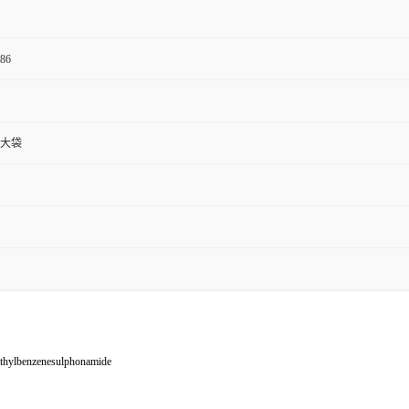
86
g大袋
thylbenzenesulphonamide