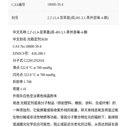
18600-59-4
CAS编号
别名
2,2'-(1,4-亚苯基)双(4H-3,1-苯并恶嗪-4-酮)
中文名称:2,2'-(1,4-亚苯基)双-4H-3,1-苯并恶嗪-4-酮
中文别名:光稳定剂3638
CAS No:18600-59-4
EINECS号：418-280-1
分子式:C22H12N2O4
沸点:522.8 °C at 760 mmHg
闪光点:522.8 °C at 760 mmHg
折射率:1.708
密度:1.41
外观灰白色至淡黄色结晶粉末
用途:光稳定剂是高分子制品（例如塑料、橡胶、涂料、合成纤维）的
一种添加剂，它能屏蔽或吸收紫外线的能量，猝灭单线态氧及将氢过氧
化物分解成非活性物质等功能，使高分子聚合物在光的辐射下，能排除
或减缓光化学反应可能性，阻止或延迟光老化的过程，从而达到延长高