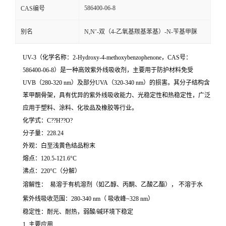
586400-06-8
CAS编号
别名
N,N’-双（4-乙氧基羰基苯基）-N-苄基甲脒
UV-3（化学名称：2-Hydroxy-4-methoxybenzophenone，CAS号：
586400-06-8）是一种高效紫外线吸收剂，主要用于防护材料免受
UVB（280-320 nm）及部分UVA（320-340 nm）的损害。其分子结构含
苯甲酮骨架，具有优异的紫外线吸收能力、光稳定性和热稳定性，广泛
应用于塑料、涂料、化妆品及橡胶等行业。
化学式：C??H??O?
分子量：228.24
外观：白至浅黄色结品粉末
熔点：120.5-121.6°C
沸点：220°C（分解）
溶解性： 易溶于有机溶剂（如乙醇、丙酮、乙酸乙酯）， 不溶于水
紫外线吸收范围：280-340 nm（ 吸收峰~328 nm）
稳定性：耐光、耐热，弱酸/碱环境下稳定
1. 主要应用