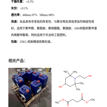
干燥失重：
≤0.3%
灰份：
≤0.1%
透光率：
440nm≥97% 500nm≥98%
用途：
本品具有非常低的挥发性，与聚合物及其他添加剂相容性很
好。
适用于聚甲醛，聚酰胺，聚碳酸酯，聚醚胺，
ABS树脂和聚甲基
丙烯酸甲酯等。特别适用于尼龙和工程塑料。
包装：
25KG 纸板桶或纸箱包装。
相关产品：