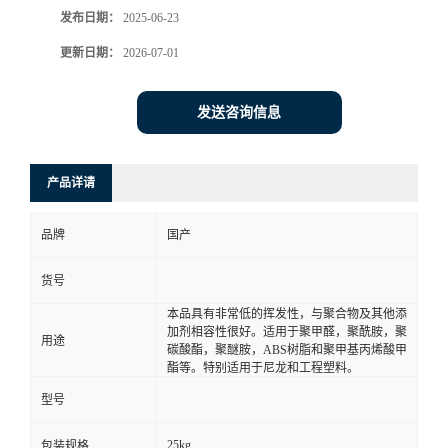
发布日期：
2025-06-23
更新日期：
2026-07-01
发送咨询信息
产品详请
品牌
国产
货号
本品具有非常低的挥发性，与聚合物及其他添
加剂相容性很好。适用于聚甲醛，聚酰胺，聚
用途
碳酸酯，聚醚胺，ABS树脂和聚甲基丙烯酸甲
酯等。特别适用于尼龙和工程塑料。
型号
25kg
包装规格