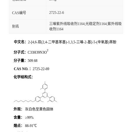
2725-22-6
CAS编号
三嗪紫外线吸收剂1164;光稳定剂1164;紫外线吸
别名
收剂1164
中文名：
2-[4,6-双(2,4-二甲基苯基)-1,3,5-三嗪-2-基]-5-(辛氧基)苯酚
2
分子式：
C
3
3H
39
N3O
分子量：
509.68
CAS
NO.
：
2
725-22-69
化学结构式：
外观：
灰白色至黄色固体
含量：
≥99%
熔点：
88-91℃