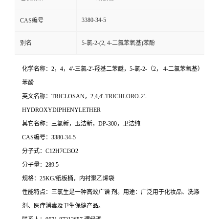
3380-34-5
CAS编号
别名
5-氯-2-(2, 4-二氯苯氧基)苯酚
化学名称：2，4，4'-三氯-2'-羟基二苯醚，5-氯-2-（2， 4-二氯苯氧基）
苯酚
英文名称：TRICLOSAN，2,4,4'-TRICHLORO-2'-
HYDROXYDIPHENYLETHER
其它名称：三氯新，玉洁新，DP-300，卫洁纯
CAS编号：3380-34-5
分子式：C12H7Cl3O2
分子量：289.5
规格：25KG/纸板桶，内衬聚乙烯袋
性能特点：三氯生是一种高效广谱 剂。用途：广泛用于化妆品、洗涤
剂、医疗消毒及卫生保健产品。