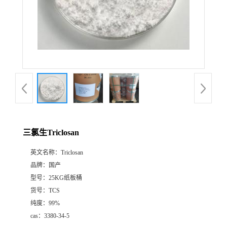
三氯生Triclosan
英文名称：
Triclosan
品牌：
国产
型号：
25KG纸板桶
货号：
TCS
纯度：
99%
cas：
3380-34-5