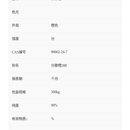
色光
外观
橙色
强度
分
96662-24-7
CAS编号
别名
分散橙288
保质期
个月
500kg
包装规格
99%
纯度
%
有效物质≥