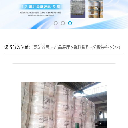
您当前的位置：
网站首页
>
产品展厅
>
染料系列
>
分散染料
>
分散
橙288