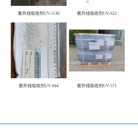
紫外线吸收剂UV-1130
紫外线吸收剂UV-622
紫外线吸收剂UV-944
紫外线吸收剂UV-571