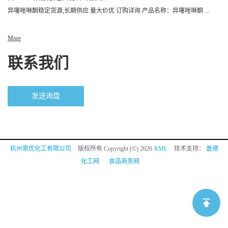
异噻唑啉酮稳定货源,长期供应 量大价优 订购详询 产品名称：异噻唑啉酮 ...
More
联系我们
发送询盘
杭州景优化工有限公司
版权所有 Copyright (©) 2026
XML
技术支持：
盖德
化工网
食品商务网