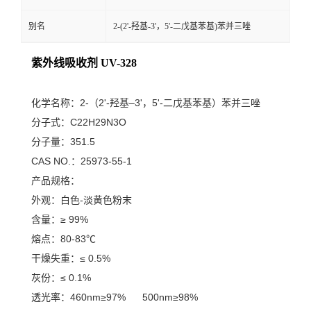
别名
2-(2'-羟基-3'，5'-二戊基苯基)苯并三唑
紫外线吸收剂 UV-328
化学名称：2-（2'-羟基–3'，5'-二戊基苯基）苯并三唑
分子式：C22H29N3O
分子量：351.5
CAS NO.：25973-55-1
产品规格：
外观：白色-淡黄色粉末
含量：≥ 99%
熔点：80-83℃
干燥失重：≤ 0.5%
灰份：≤ 0.1%
透光率：460nm≥97% 500nm≥98%