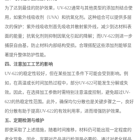
为了达到最佳的防护效果，
UV-622
通常与其他类型的添加剂结合使
用，如紫外线吸收剂（
UVA
）和抗氧化剂。这种组合可以提供多层
次的保护：紫外线吸收剂首先吸收并散射紫外线，减少到达材料表
面的能量；抗氧化剂则抑制因氧化引起的降解；而
UV-622
则进一步
捕获自由基，防止材料内部结构受损。合理搭配这些添加剂能够显
著提升整体防护性能。
四、注意加工工艺的影响
UV-622
的稳定性较好，但在某些加工条件下可能会受到影响。例
如，在高温或长时间加热过程中，部分
UV-622
可能发生分解或失
效。因此，在选择加工参数时需特别注意温度控制，避免超过
UV-
622
的热稳定性范围。此外，确保均匀分散也是关键步骤之一，良好
的分散有助于提高
UV-622
的有效利用率，进而增强防护效果。
五、定期检测与维护
即使采取了上述措施，随着时间推移，材料仍可能出现一定程度的
老化现象。因此，定期对产品进行检测是必要的。通过对老化样品