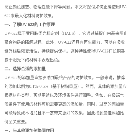
防止颜色褪变、物理性能下降等问题。本文将探讨如何正确使用UV-
622来最大化材料防护效果。
一、了解
UV-622
的工作原理
UV-622
属于受阻胺类光稳定剂（
HALS
），它通过捕捉自由基来阻止
聚合物链的降解过程。此外，
UV-622
还具有再生能力，可以在吸收
紫外线后恢复活性，持续提供保护。这种特性使得
UV-622
在长期暴
露于阳光下的材料中表现出色。
二、选择合适的添加量
UV-622
的添加量直接影响到最终产品的防护效果。一般来说，推荐
的添加比例为
0.1%-0.5%
（基于树脂重量）。然而，具体的添加量应
根据材料类型、预期用途以及环境条件进行调整。例如，在极端气
候条件下使用的材料可能需要更高的添加量。同时，过高的添加量
可能导致成本增加且不一定带来更好的效果，因此找到最佳添加比
例至关重要。
三、与其他添加剂协同作用