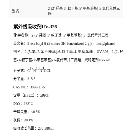
2-(2'-羟基-3'-叔丁基-5'-甲基苯基)-5-氯代苯并三
别名
唑
紫外线吸收剂UV-326
化
学
名称
：2
-(
2
'-羟基-
3
'-叔丁基–
5
'-甲基苯基)-
5
-氯代苯并三唑
英文名
：2-tert-butyl-6-(5-chloro-2H-benzotriazol-2-yl)-4-methylphenol
别名
：2-(5-
氯
-
2-
苯三唑基
)-
6-
叔丁基
-
4-
甲基苯酚；
UV-326
；
2-(2'-
羟
基
-
3'-
叔丁基
-
5'-
甲基苯基
)-
5-
氯代苯并三氮唑；光稳定剂
UV-326
17
18
3
分子式
：C
H
N
OCL
分子量
：315.5
CAS NO
：
3896-11-5
含量
（
HPLC
）：
≥99%
熔点
：138℃
干燥失重
：≤0.5%
灰份
：≤0.1%
吸收波长范围
：270-380nm