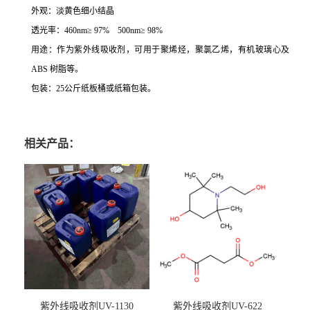
外观
：
淡黄色细小结晶
透光率
：460nm≥ 97% 500nm≥ 98%
用途
：
作为紫外线吸收剂，可用于聚烯烃，聚氯乙烯，有机玻璃心及
ABS
树脂等。
包装
：25
公斤纸板桶或纸箱包装。
相关产品：
紫外线吸收剂UV-1130
紫外线吸收剂UV-622