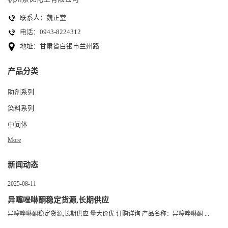
联系人：魏正堂
电话：0943-8224312
地址：甘肃省白银市兰州路
产品分类
助剂系列
染料系列
中间体
More
新闻动态
2025-08-11
异噻唑啉酮稳定货源,长期供应
异噻唑啉酮稳定货源,长期供应 量大价优 订购详询 产品名称：异噻唑啉酮 ...